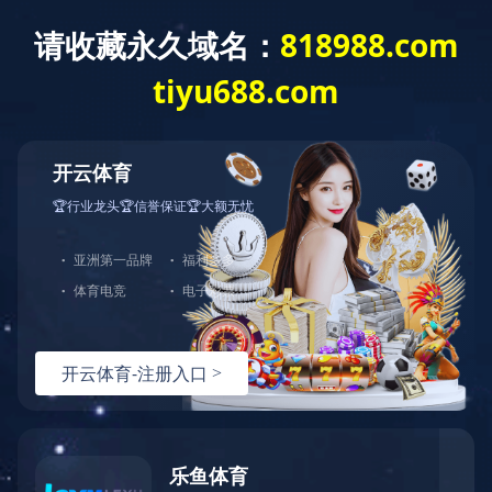
米兰官方站网页版-米兰MiLan（中国）
总机：0510-88551801
E-mail：
xibiao@ralexfreight.com
新闻中心
新闻中心
返回
智能制造力成熟度评估
分享
发布时间：2026-05-18
米兰官方站网页版-米兰MiLan（中国） 开展智能制造能力成熟度评估，帮助企业