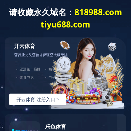
米兰官方站网页版-米兰MiLan（中国）
总机：0510-88551801
E-mail：
xibiao@ralexfreight.com
米兰官方站网页版-米兰MiLan（中国）
米兰官方站网页版-米兰MiLan（中国）
返回
米兰官方站网页版-米兰MiLan（中国） 期待与您的真诚合作!