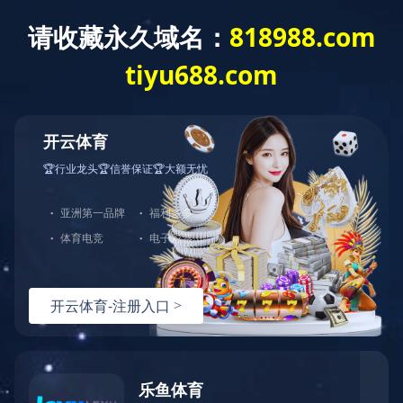
米兰官方站网页版-米兰MiLan（中国）
总机：0510-88551801
E-mail：
xibiao@ralexfreight.com
先进设备
热处理加工设备
返回
制造能力
科学合理的车间布局、先进高效的加工设备是生
产优质产品强有力的支撑