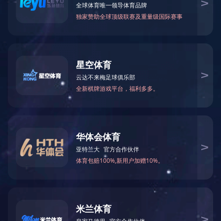
米兰官方站网页版-米兰MiLan（中国）
六角螺母
六角薄螺母
不锈钢六角螺母
首页
上一页
1
2
3
4
5
6
下一页
尾页
COPYRIGHT @ 2022 ALL RIGHTS RESERVED BY
RALEXFREIGHT.COM