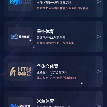
钢、不锈钢、热强钢和高温合金外，还有美国ASTM标准规定
的材料。产品广泛应用于石油化工、电力、核电、压力容器、
公路桥梁以及机械制造等行业。
查看更多
服务客户
/ OUR CUSTOMER